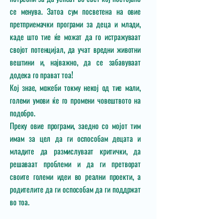
се менува. Затоа сум посветена на овие
претприемачки програми за деца и млади,
каде што тие ќе можат да го истражуваат
својот потенцијал, да учат вредни животни
вештини и, најважно, да се забавуваат
додека го прават тоа!
Кој знае, можеби токму некој од тие мали,
големи умови ќе го промени човештвото на
подобро.
Преку овие програми, заедно со мојот тим
имам за цел да ги оспособам децата и
младите да размислуваат критички, да
решаваат проблеми и да ги претворат
своите големи идеи во реални проекти, а
родителите да ги оспособам да ги поддржат
во тоа.