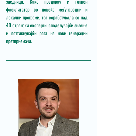
заедница. Како предавач и главен
фасилитатор во повеќе меѓународни и
локални програми, таа соработувала со над
40 странски експерти, споделувајќи знаење
и поттикнувајќи раст на нови генерации
претприемачи.​​