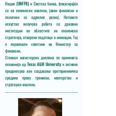
Нации (UNFPA) и Светска банка, фокусирајќи
се на економски анализи, јавни финансии и
политики за одржлив развој. Неговото
искуство вклучува работа со државни
институции во областите на економска
стратегија, отворени податоци и иновации. Тој
е поранешен советник на Министер за
финансии.
Стекнал магистерска диплома по применета
економија од Texas A&M University и активно
придонесува кон создавање претприемничка
средина преку тренинзи, менторство и
стратешки анализи.