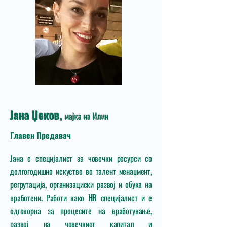
Јана Џеков,
мајка на Илин
Главен Предавач
Јана е специјалист за човечки ресурси со
долгогодишно искуство во талент менаџмент,
регрутација, организациски развој и обука на
вработени. Работи како HR специјалист и е
одговорна за процесите на вработување,
развој на човечкиот капитал и