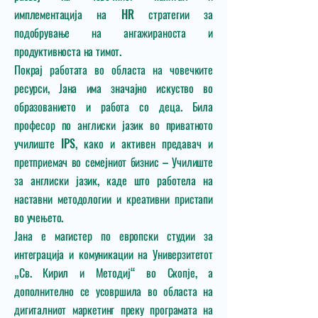
имплементација на HR стратегии за
подобрување на ангажираноста и
продуктивноста на тимот.
Покрај работата во областа на човечките
ресурси, Јана има значајно искуство во
образованието и работа со деца. Била
професор по англиски јазик во приватното
училиште IPS, како и активен предавач и
претприемач во семејниот бизнис – Училиште
за англиски јазик, каде што работела на
наставни методологии и креативни пристапи
во учењето.
Јана е магистер по европски студии за
интеграција и комуникации на Универзитетот
„Св. Кирил и Методиј“ во Скопје, а
дополнително се усовршила во областа на
дигиталниот маркетинг преку програмата на