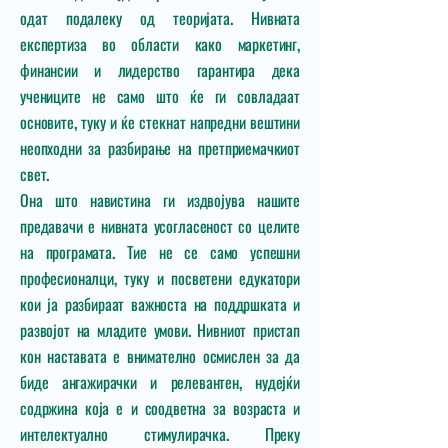
одат подалеку од теоријата. Нивната
експертиза во области како маркетинг,
финансии и лидерство гарантира дека
учениците не само што ќе ги совладаат
основите, туку и ќе стекнат напредни вештини
неопходни за разбирање на претприемачкиот
свет.
Она што навистина ги издвојува нашите
предавачи е нивната усогласеност со целите
на програмата. Тие не се само успешни
професионалци, туку и посветени едукатори
кои ја разбираат важноста на поддршката и
развојот на младите умови. Нивниот пристап
кон наставата е внимателно осмислен за да
биде ангажирачки и релевантен, нудејќи
содржина која е и соодветна за возраста и
интелектуално стимулирачка. Преку