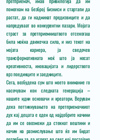
претприемач, имав привилегија да им
помогнам на безброј бизниси и стартапи да
растат, да ги надминат предизвиците и да
напредуваат во конкурентни пазари. Мојата
страст за претприемништвото отсекогаш
била моќна движечка сила, и низ текот на
мојата кариера, ја сведочев
трансформативната моќ што ја носат
креативноста, иновацијата и лидерството
врз поединците и заедниците.
Сега, возбудена сум што моето внимание го
насочувам кон следната генерација –
нашите идни основачи и креатори. Верувам
дека поттикнувањето на претприемачкиот
дух кај децата е еден од најдобрите начини
да им се овозможи да стекнат вештини и
начин на размислување што ќе им бидат
потребни за да успеат во свет кој постојано