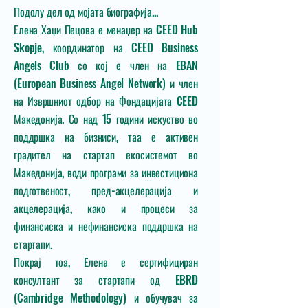
Подолу дел од мојата биографија...
Елена Хаџи Пецова е менаџер на CEED Hub
Skopje, координатор на CEED Business
Angels Club со кој е член на EBAN
(European Business Angel Network) и член
на Извршниот одбор на Фондацијата CEED
Македонија. Со над 15 години искуство во
поддршка на бизниси, таа е активен
градител на стартап екосистемот во
Македонија, води програми за инвестициона
подготвеност, пред-акцелерација и
акцелерација, како и процеси за
финансиска и нефинансиска поддршка на
стартапи.
Покрај тоа, Елена е сертифициран
консултант за стартапи од EBRD
(Cambridge Methodology) и обучувач за