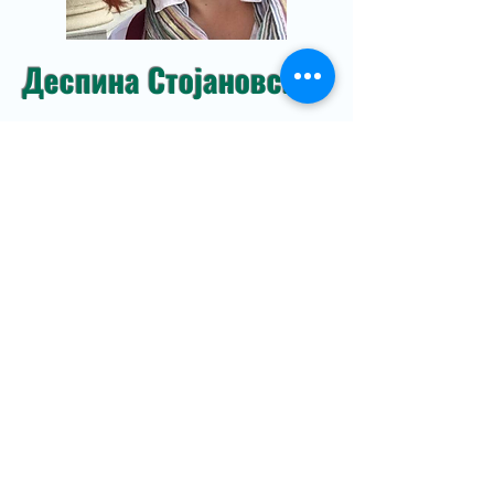
Деспина Стојановска,
мајка на Борјана и Калина
Главен Предавач
Деспина Стојановска е психолог и
психотерапевт со долгогодишно искуство во
работа со деца, родители и ранливи заедници.
Нејзината практика опфаќа индивидуална,
семејна и групна терапија, со фокус на личен
развој, психолошка поддршка и ментално
здравје.
Таа е носител на најзначајната европска
лиценца за психотерапија, што ја позиционира
како еден од водечките професионалци во